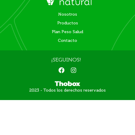
Nosotros
Productos
Plan Peso Salud
Contacto
¡SEGUINOS!
F
I
a
n
c
s
e
t
2023 - Todos los derechos reservados
b
a
o
g
o
r
k
a
m