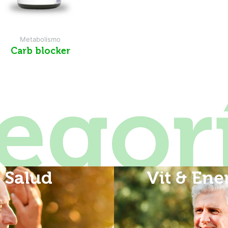
Metabolismo
carb blocker
egor
Salud
Vit & Ene