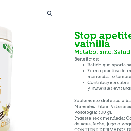
stop apetite en polvo sabor
vainilla
Metabolismo
Salud
,
Beneficios:
Batido que aporta sa
Forma práctica de me
meriendas, o tambié
Contribuye a cubrir
y minerales evitando 
Suplemento dietético a ba
Minerales, Fibra, Vitaminas
Posología:
300 gr.
Ingesta recomendada:
Co
de agua, leche, jugo o yogu
CONTIENE DERIVADOS DE S