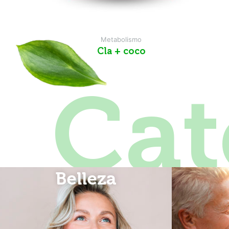
Metabolismo
cla + coco
Cat
Belleza