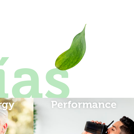
ías
rgy
Performance