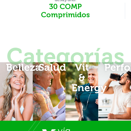
30 COMP
Comprimidos
Categorías
Belleza
Salud
Vit
Perf
&
Energy