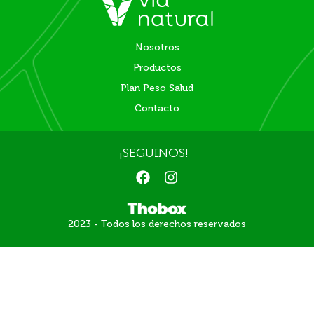
Nosotros
Productos
Plan Peso Salud
Contacto
¡SEGUINOS!
F
I
a
n
c
s
e
t
2023 - Todos los derechos reservados
b
a
o
g
o
r
k
a
m