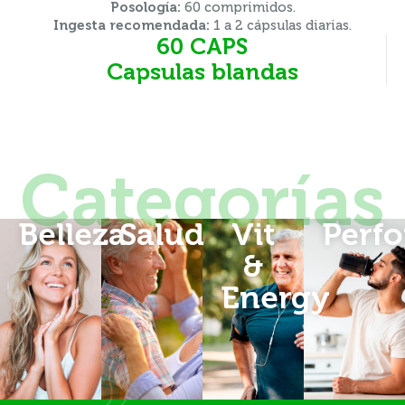
Posología:
60 comprimidos.
Ingesta recomendada:
1 a 2 cápsulas diarias.
60 CAPS
Capsulas blandas
Categorías
Belleza
Salud
Vit
Perf
&
Energy