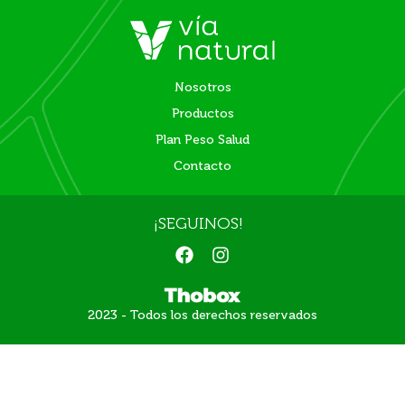
Nosotros
Productos
Plan Peso Salud
Contacto
¡SEGUINOS!
F
I
a
n
c
s
e
t
2023 - Todos los derechos reservados
b
a
o
g
o
r
k
a
m